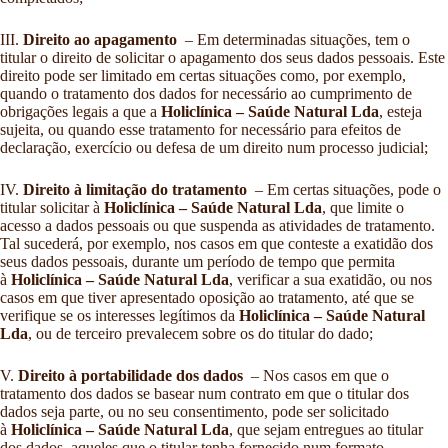
III.
Direito ao apagamento
– Em determinadas situações, tem o
titular o direito de solicitar o apagamento dos seus dados pessoais. Este
direito pode ser limitado em certas situações como, por exemplo,
quando o tratamento dos dados for necessário ao cumprimento de
obrigações legais a que a
Holiclínica – Saúde Natural Lda
, esteja
sujeita, ou quando esse tratamento for necessário para efeitos de
declaração, exercício ou defesa de um direito num processo judicial;
IV.
Direito à limitação do tratamento
– Em certas situações, pode o
titular solicitar à
Holiclínica – Saúde Natural Lda
, que limite o
acesso a dados pessoais ou que suspenda as atividades de tratamento.
Tal sucederá, por exemplo, nos casos em que conteste a exatidão dos
seus dados pessoais, durante um período de tempo que permita
à
Holiclínica – Saúde Natural Lda
, verificar a sua exatidão, ou nos
casos em que tiver apresentado oposição ao tratamento, até que se
verifique se os interesses legítimos da
Holiclínica – Saúde Natural
Lda
, ou de terceiro prevalecem sobre os do titular do dado;
V.
Direito à portabilidade dos dados
– Nos casos em que o
tratamento dos dados se basear num contrato em que o titular dos
dados seja parte, ou no seu consentimento, pode ser solicitado
à
Holiclínica – Saúde Natural Lda
, que sejam entregues ao titular
dos dados, aqueles que o titular tenha fornecido num formato