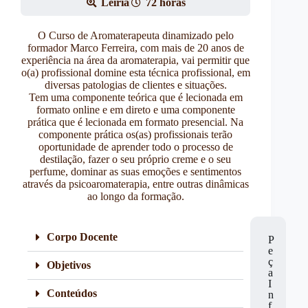
Leiria
72 horas
O Curso de Aromaterapeuta dinamizado pelo
formador Marco Ferreira, com mais de 20 anos de
experiência na área da aromaterapia, vai permitir que
o(a) profissional domine esta técnica profissional, em
diversas patologias de clientes e situações.
Tem uma componente teórica que é lecionada em
formato online e em direto e uma componente
prática que é lecionada em formato presencial. Na
componente prática os(as) profissionais terão
oportunidade de aprender todo o processo de
destilação, fazer o seu próprio creme e o seu
perfume, dominar as suas emoções e sentimentos
através da psicoaromaterapia, entre outras dinâmicas
ao longo da formação.
Corpo Docente
P
e
ç
Objetivos
a
I
Conteúdos
n
f