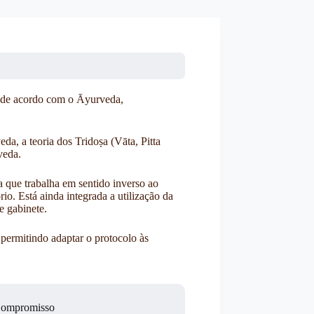
o de acordo com o Āyurveda,
da, a teoria dos Tridoṣa (Vāta, Pitta
veda.
 que trabalha em sentido inverso ao
io. Está ainda integrada a utilização da
e gabinete.
ermitindo adaptar o protocolo às
Compromisso