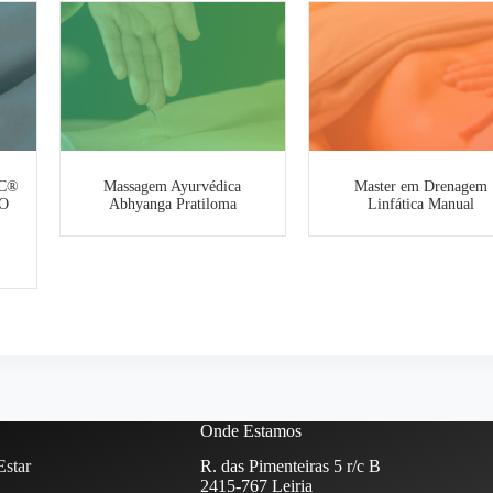
C®
Massagem Ayurvédica
Master em Drenagem
O
Abhyanga Pratiloma
Linfática Manual
Onde Estamos
star
R. das Pimenteiras 5 r/c B
2415-767 Leiria