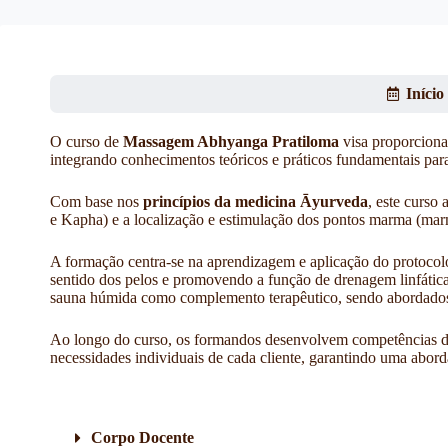
Iníci
O curso de
Massagem Abhyanga Pratiloma
visa proporciona
integrando
conhecimentos teóricos e práticos fundamentais par
Com base nos
princípios da medicina Āyurveda
, este curso
e Kapha) e a localização e estimulação dos pontos marma (mar
A formação centra-se na aprendizagem e aplicação do protocol
sentido dos pelos e promovendo a função de drenagem linfática tr
sauna húmida como complemento terapêutico, sendo abordados o
Ao longo do curso, os formandos desenvolvem competências de
necessidades individuais de cada cliente, garantindo uma abor
Corpo Docente