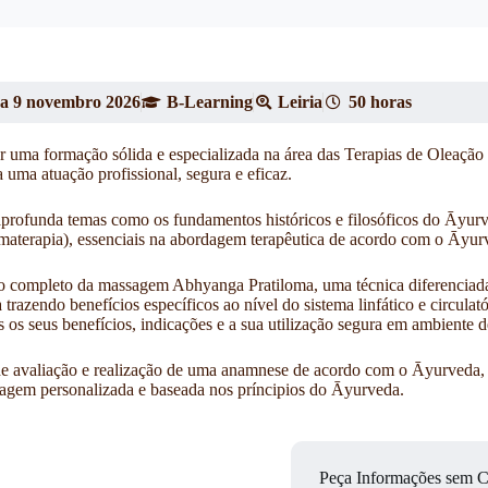
o a 9 novembro 2026
B-Learning
Leiria
50 horas
r uma formação sólida e
especializada na área das Terapias de Oleaçã
a uma atuação profissional,
segura e eficaz.
 aprofunda temas como os fundamentos históricos e filosóficos do Āyurve
materapia), essenciais na abordagem terapêutica de acordo com o Āyur
o completo da massagem Abhyanga Pratiloma, uma técnica diferenciada
azendo benefícios específicos ao nível do sistema linfático e circulatór
s seus benefícios, indicações e a sua utilização segura em ambiente d
 avaliação e realização de uma anamnese de acordo com o Āyurveda, p
dagem personalizada e baseada nos príncipios do Āyurveda.
Peça Informações sem 